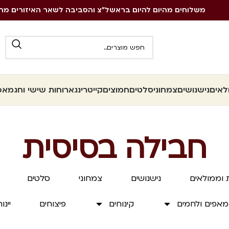
משלוחים מהיום להיום בראשל״צ והסביבה לשאר האיזורים מה
לאים
נישנושים
צמחוני
סלטים
חמוצים
קייטרינג
ארוחות שישי וחג
מאפי
חבילה בסיסית
 וממולאים
נישנושים
צמחוני
סלטים
מאפים ולחמים
קינוחים
פיצוחים
יינו