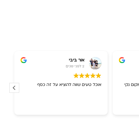
אור ביבי
2 לפני שנים
ום נקי
אוכל טעים שווה להוציא על זה כסף
או
פש