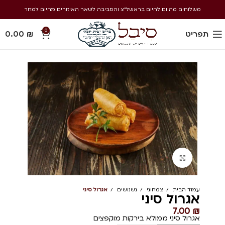
משלוחים מהיום להיום בראשל״צ והסביבה לשאר האיזורים מהיום למחר
0
תפריט
₪
0.00
Click to enlarge
עמוד הבית
צמחוני
נשנושים
אגרול סיני
אגרול סיני
7.00
₪
אגרול סיני ממולא בירקות מוקפצים