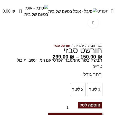
משלוחים מהיום להיום בראשל״צ והסביבה לשאר האיזורים מהיום למחר
0
תפריט
₪
0.00
Click to enlarge
עמוד הבית
עיקריות
חורשט סבזי
חורשט סבזי
299.00
₪
–
150.00
₪
תבשיל בשר מהמטבח הפרסי עם המון עשבי תיבול
טריים
בחר גודל
1 ליטר
2 ליטר
הוספה לסל