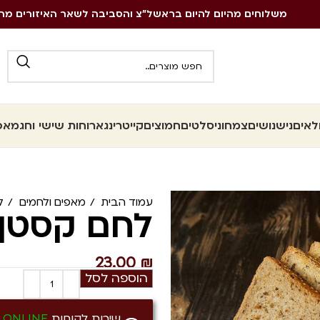
משלוחים מהיום להיום בראשל״צ והסביבה לשאר האיזורים מה
לאים
נישנושים
צמחוני
סלטים
חמוצים
קייטרינג
ארוחות שישי וחג
מאפי
עמוד הבית
מאפים ולחמים
ל
לחם קסטן ד
23.00
₪
הוספה לסל
שירות לקוחות
ONLINE