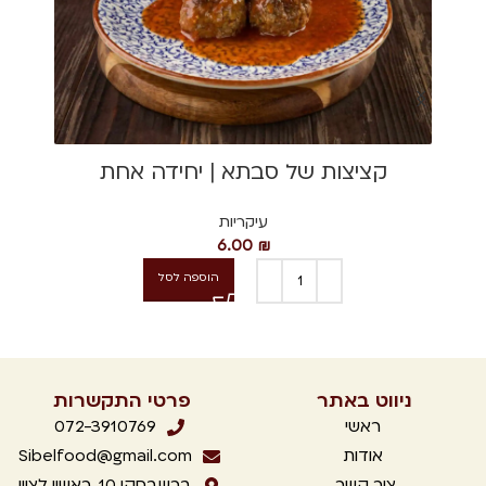
קציצות של סבתא | יחידה אחת
עיקריות
6.00
₪
הוספה לסל
ניווט באתר
פרטי התקשרות
ראשי
072-3910769
אודות
Sibelfood@gmail.com
צור קשר
ברשבסקי 10, ראשון לציון