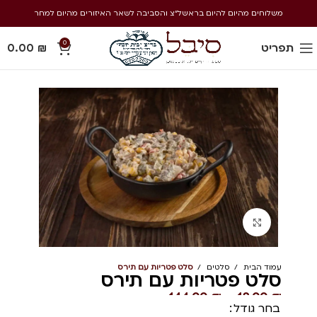
משלוחים מהיום להיום בראשל״צ והסביבה לשאר האיזורים מהיום למחר
0
תפריט
₪
0.00
Click to enlarge
עמוד הבית
סלטים
סלט פטריות עם תירס
סלט פטריות עם תירס
144.00
₪
–
18.00
₪
בחר גודל