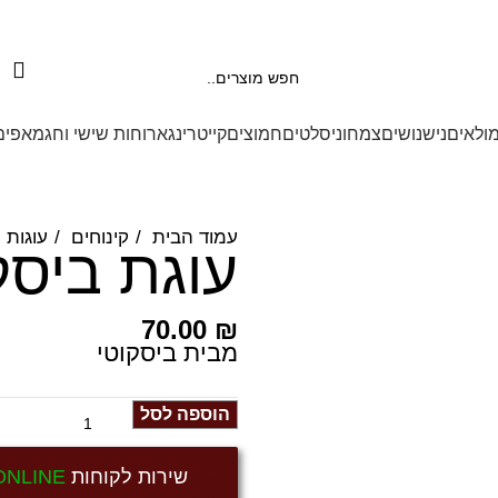
משלוחים מהיום להיום בראשל״צ והסביבה לשאר האיזורים מה
מולאים
נישנושים
צמחוני
סלטים
חמוצים
קייטרינג
ארוחות שישי וחג
מאפים
עמוד הבית
קינוחים
עוגות ו
עוגת ביסק
70.00
₪
מבית ביסקוטי
הוספה לסל
שירות לקוחות
ONLINE