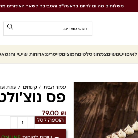
משלוחים מהיום להיום בראשל״צ והסביבה לשאר האיזורים מה
לאים
נישנושים
צמחוני
סלטים
חמוצים
קייטרינג
ארוחות שישי וחג
מאפי
עמוד הבית
קינוחים
עוגות ועו
פס נוצ'ולט
79.00
₪
הוספה לסל
שירות לקוחות
ONLINE