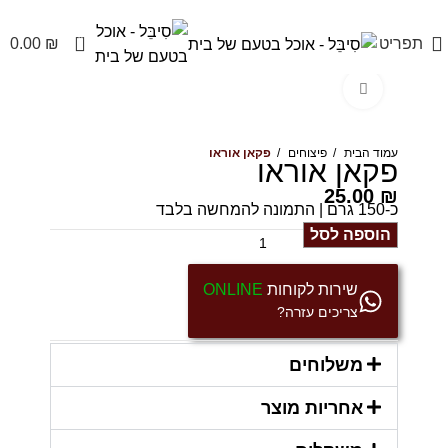
משלוחים מהיום להיום בראשל״צ והסביבה לשאר האיזורים מהיום למחר
0
תפריט
₪
0.00
Click to enlarge
עמוד הבית
פיצוחים
פקאן אוראו
פקאן אוראו
25.00
₪
כ-150 גרם | התמונה להמחשה בלבד
הוספה לסל
שירות לקוחות
ONLINE
צריכים עזרה?
משלוחים
אחריות מוצר