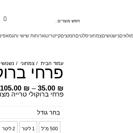
משלוחים מהיום להיום בראשל״צ והסביבה לשאר האיזורים מה
מולאים
נישנושים
צמחוני
סלטים
חמוצים
קייטרינג
ארוחות שישי וחג
מאפים
עמוד הבית
צמחוני
נשנושי
פרחי ברוק
105.00
₪
–
35.00
₪
פרחי ברוקולי טרייה מצו
בחר גודל
500 מ"ל
1 ליטר
2 ליטר