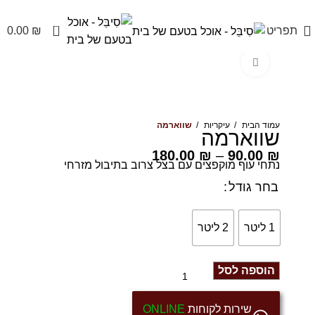
משלוחים מהיום להיום בראשל״צ והסביבה לשאר האיזורים מהיום למחר
0
תפריט
₪
0.00
Click to enlarge
עמוד הבית
עיקריות
שווארמה
שווארמה
180.00
₪
–
90.00
₪
נתחי עוף מוקפצים עם בצל צרוב בתיבול מזרחי
בחר גודל
1 ליטר
2 ליטר
הוספה לסל
שירות לקוחות
ONLINE